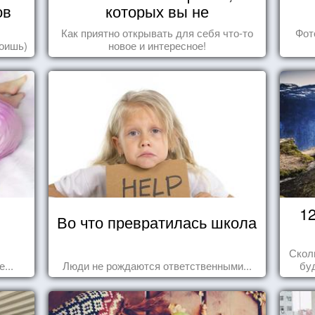
ов
которых вы не
догадывались!
Как приятно открывать для себя что-то
Фот
роишь)
новое и интересное!
1
Во что превратилась школа
Скол
...
Люди не рождаются ответственными...
бу
пере