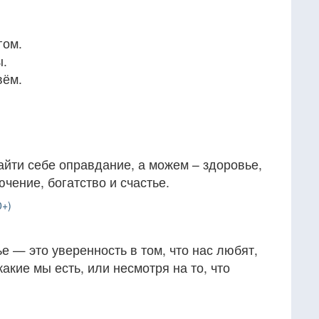
гом.
ы.
вём.
йти себе оправдание, а можем – здоровье,
чение, богатство и счастье.
0+)
е — это уверенность в том, что нас любят,
какие мы есть, или несмотря на то, что