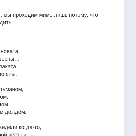
ли, мы проходим мимо лишь потому, что
дить.
иновата,
 весны…
заката,
во сны.
туманом,
ом.
ном
ым дождём.
видели когда-то,
бой честны, —