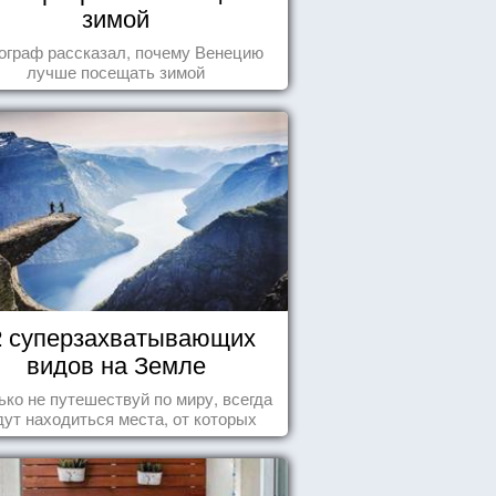
зимой
ограф рассказал, почему Венецию
лучше посещать зимой
2 суперзахватывающих
видов на Земле
ько не путешествуй по миру, всегда
дут находиться места, от которых
хватывает дух и кружится голова...