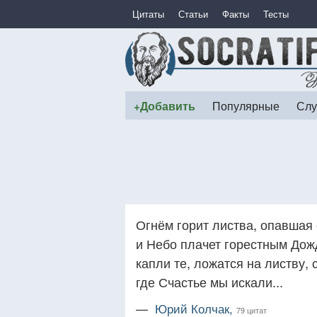
Цитаты
Статьи
Факты
Тесты
+Добавить
Популярные
Слу
Огнём горит листва, опавшая 
и Небо плачет горестным Дожд
капли те, ложатся на листву, 
где Счастье мы искали...
—
Юрий Колчак,
79 цитат