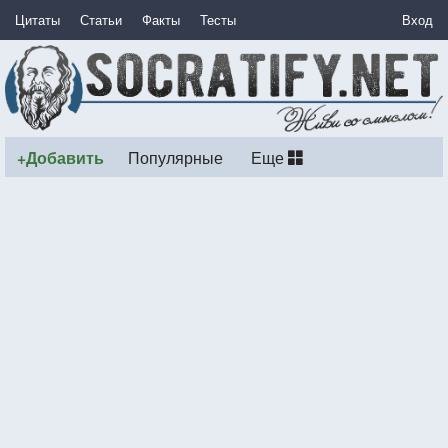
Цитаты
Статьи
Факты
Тесты
Вход
+Добавить
Популярные
Еще