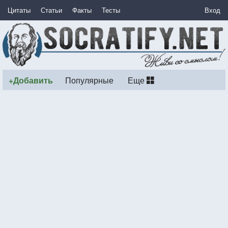
Цитаты
Статьи
Факты
Тесты
Вход
+Добавить
Популярные
Еще