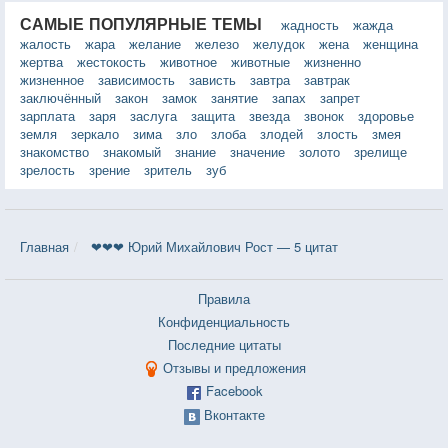
САМЫЕ ПОПУЛЯРНЫЕ ТЕМЫ
жадность
жажда
жалость
жара
желание
железо
желудок
жена
женщина
жертва
жестокость
животное
животные
жизненно
жизненное
зависимость
зависть
завтра
завтрак
заключённый
закон
замок
занятие
запах
запрет
зарплата
заря
заслуга
защита
звезда
звонок
здоровье
земля
зеркало
зима
зло
злоба
злодей
злость
змея
знакомство
знакомый
знание
значение
золото
зрелище
зрелость
зрение
зритель
зуб
Главная
❤❤❤ Юрий Михайлович Рост — 5 цитат
Правила
Конфиденциальность
Последние цитаты
Отзывы и предложения
Facebook
Вконтакте