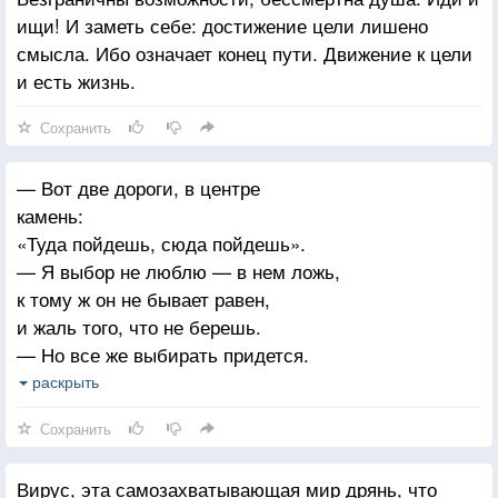
ищи! И заметь себе: достижение цели лишено
смысла. Ибо означает конец пути. Движение к цели
и есть жизнь.
Сохранить
— Вот две дороги, в центре
камень:
«Туда пойдешь, сюда пойдешь».
— Я выбор не люблю — в нем ложь,
к тому ж он не бывает равен,
и жаль того, что не берешь.
— Но все же выбирать придется.
Перед тобою два пути…
раскрыть
— Но можно вовсе не идти.
Сохранить
Работа мне и здесь найдется,
к примеру, камень отнести…
Вирус, эта самозахватывающая мир дрянь, что