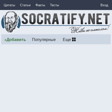
Цитаты
Статьи
Факты
Тесты
Вход
+Добавить
Популярные
Еще