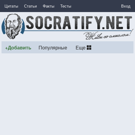
Цитаты
Статьи
Факты
Тесты
Вход
+Добавить
Популярные
Еще