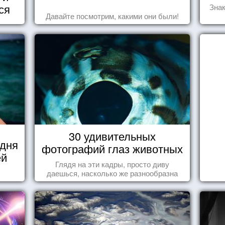
ся
Знак
Давайте посмотрим, какими они были!
30 удивительных
 дня
фотографий глаз животных
ей
Глядя на эти кадры, просто диву
даешься, насколько же разнообразна
природа нашего мира!