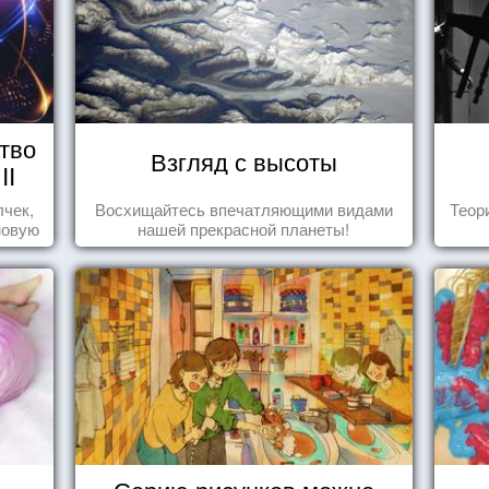
тво
Взгляд с высоты
II
лчек,
Восхищайтесь впечатляющими видами
Теор
новую
нашей прекрасной планеты!
.