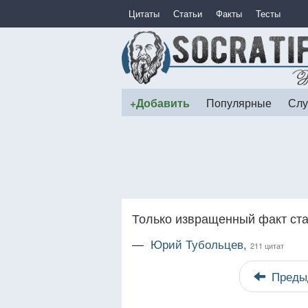
Цитаты
Статьи
Факты
Тесты
+Добавить
Популярные
Слу
Только извращенный факт ста
—
Юрий Тубольцев,
211 цитат
Преды