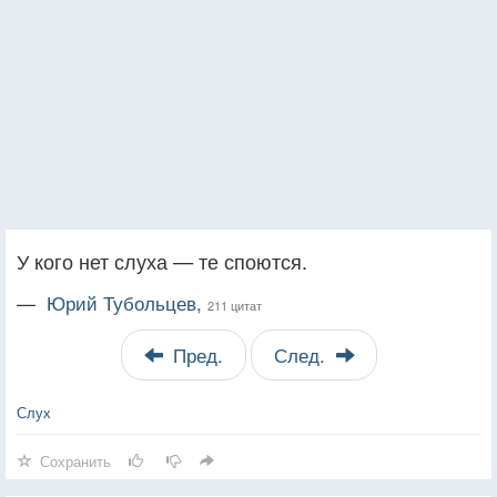
У кого нет слуха — те споются.
—
Юрий Тубольцев,
211 цитат
Пред.
След.
Слух
Сохранить