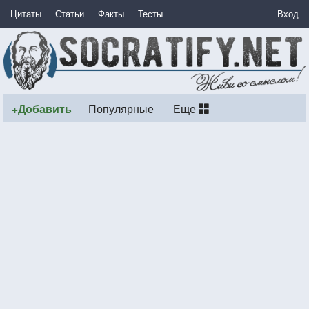
Цитаты
Статьи
Факты
Тесты
Вход
+Добавить
Популярные
Еще