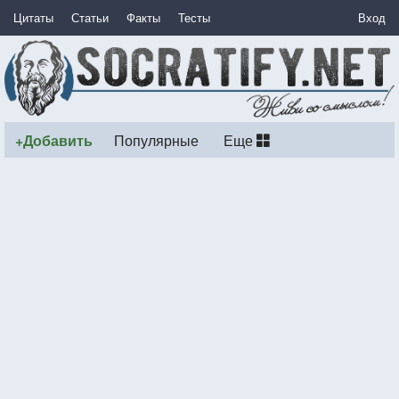
Цитаты
Статьи
Факты
Тесты
Вход
+Добавить
Популярные
Еще