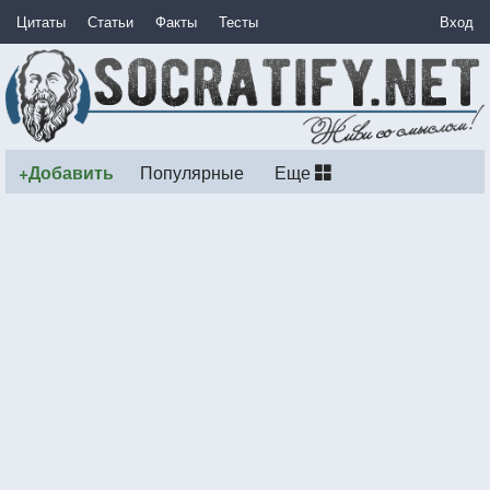
Цитаты
Статьи
Факты
Тесты
Вход
+Добавить
Популярные
Еще