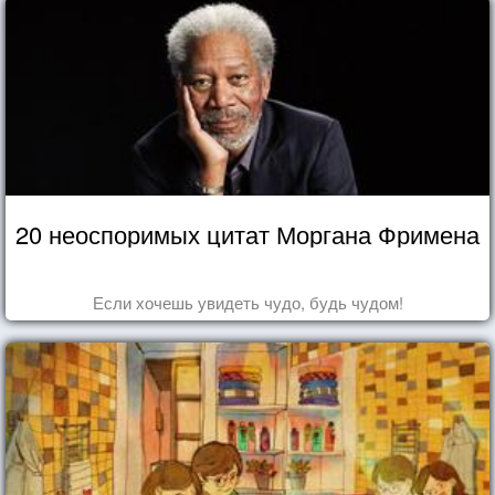
20 неоспоримых цитат Моргана Фримена
Если хочешь увидеть чудо, будь чудом!