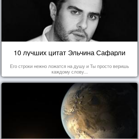
10 лучших цитат Эльчина Сафарли
Его строки нежно ложатся на душу и Ты просто веришь
каждому слову...