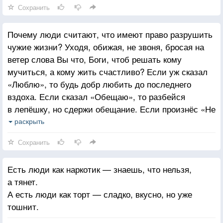
Сохранить
Почему люди считают, что имеют право разрушить
чужие жизни? Уходя, обижая, не звоня, бросая на
ветер слова Вы что, Боги, чтоб решать кому
мучиться, а кому жить счастливо? Если уж сказал
«Люблю», то будь добр любить до последнего
вздоха. Если сказал «Обещаю», то разбейся
в лепёшку, но сдержи обещание. Если произнёс «Не
отпущу», то сделай всё, чтоб остаться. В противном
раскрыть
случае, какой смысл жить, если каждое ваше слово
Сохранить
равноценно нулю и не имеет значения?
Есть люди как наркотик — знаешь, что нельзя,
а тянет.
А есть люди как торт — сладко, вкусно, но уже
тошнит.