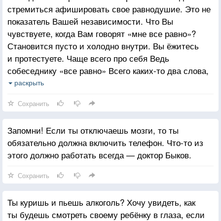
стремиться афишировать свое равнодушие. Это не
показатель Вашей независимости. Что Вы
чувствуете, когда Вам говорят «мне все равно»?
Становится пусто и холодно внутри. Вы ёжитесь
и протестуете. Чаще всего про себя Ведь
собеседнику «все равно» Всего каких-то два слова,
а как глубоко проникают они в душу, занозой
раскрыть
впиваются в сердце и остаются гнить, иногда
Сохранить
напоминая о себе. Человек не может жить без
уверенности в том, что он кому-то нужен, что его
Запомни! Если ты отключаешь мозги, то ты
любят. Он чахнет, переживает, замыкается в себе,
обязательно должна включить телефон. Что-то из
погибает. Худшее преступление, которое мы можем
этого должно работать всегда — доктор Быков.
совершить по отношению к людям, — это не
ненавидеть их, а относиться к ним равнодушно;
Сохранить
в этом — суть бесчеловечности. Прошу, никогда не
говорите «мне все равно».
Ты куришь и пьешь алкоголь? Хочу увидеть, как
ты будешь смотреть своему ребёнку в глаза, если