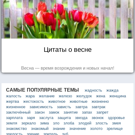
Цитаты о весне
Весна — время возрождения и новых начал!
САМЫЕ ПОПУЛЯРНЫЕ ТЕМЫ
жадность
жажда
жалость
жара
желание
железо
желудок
жена
женщина
жертва
жестокость
животное
животные
жизненно
жизненное
зависимость
зависть
завтра
завтрак
заключённый
закон
замок
занятие
запах
запрет
зарплата
заря
заслуга
защита
звезда
звонок
здоровье
земля
зеркало
зима
зло
злоба
злодей
злость
змея
знакомство
знакомый
знание
значение
золото
зрелище
зрелость
зрение
зритель
зуб