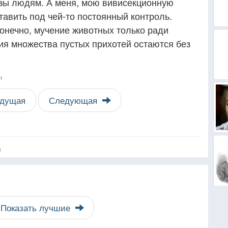
ьзы людям. А меня, мою вивисекционную
авить под чей-то постоянный контроль.
конечно, мучение животных только ради
ия множества пустых прихотей остаются без
т
дущая
Следующая
я
Показать лучшие