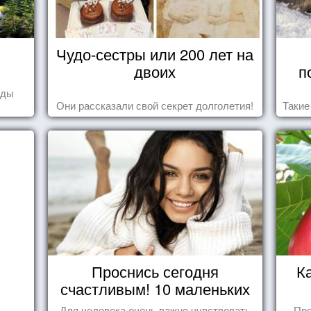
Чудо-сестры или 200 лет на
двоих
п
оды
Они рассказали свой секрет долголетия!
Такие
Проснись сегодня
К
счастливым! 10 маленьких
радостей настоящего
Для человека очень важно чувствовать
Пре