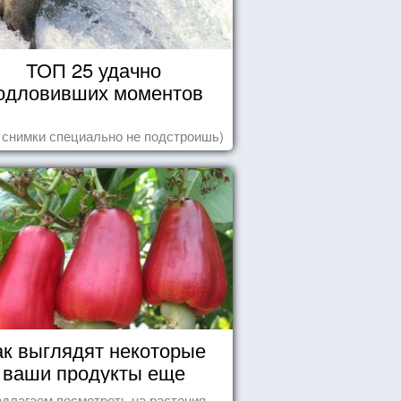
ТОП 25 удачно
одловивших моментов
 снимки специально не подстроишь)
ак выглядят некоторые
ваши продукты еще
живыми?
длагаем посмотреть на растения,