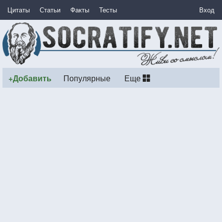
Цитаты
Статьи
Факты
Тесты
Вход
+Добавить
Популярные
Еще