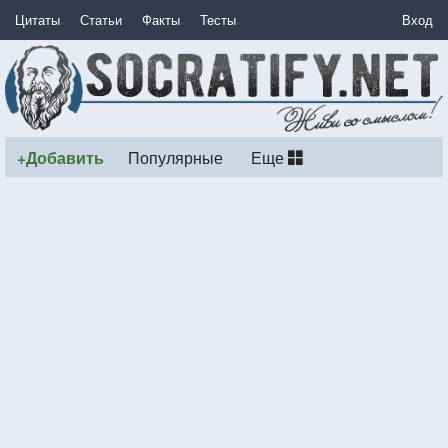
Цитаты
Статьи
Факты
Тесты
Вход
+Добавить
Популярные
Еще