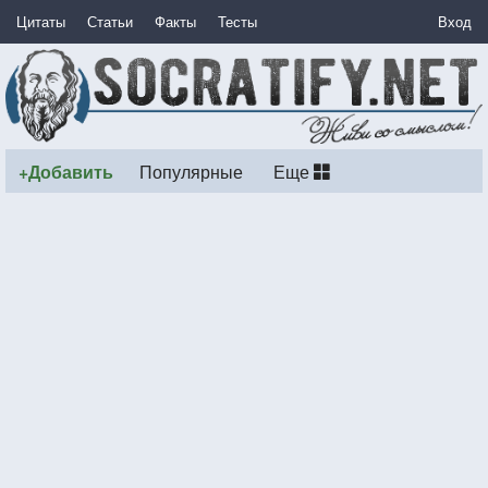
Цитаты
Статьи
Факты
Тесты
Вход
+Добавить
Популярные
Еще