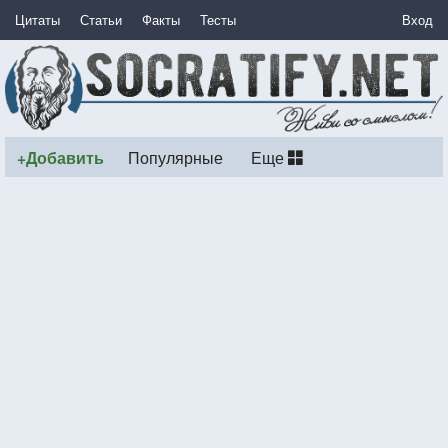
Цитаты
Статьи
Факты
Тесты
Вход
+Добавить
Популярные
Еще