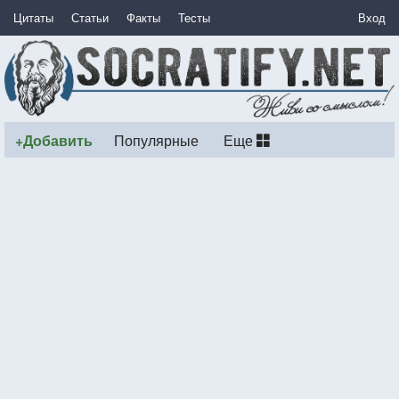
Цитаты
Статьи
Факты
Тесты
Вход
+Добавить
Популярные
Еще