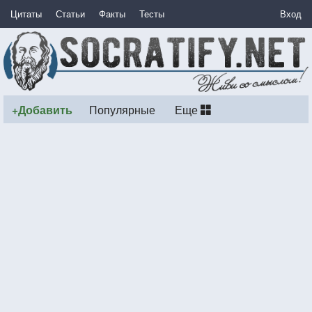
Цитаты
Статьи
Факты
Тесты
Вход
+Добавить
Популярные
Еще