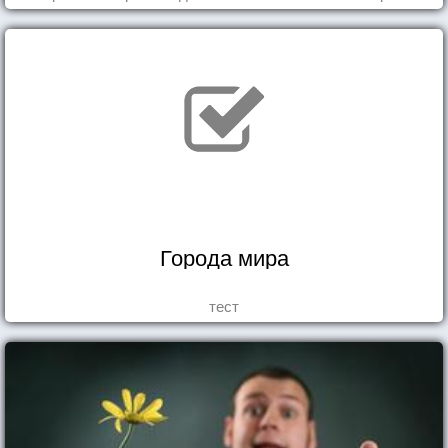
Города мира
тест