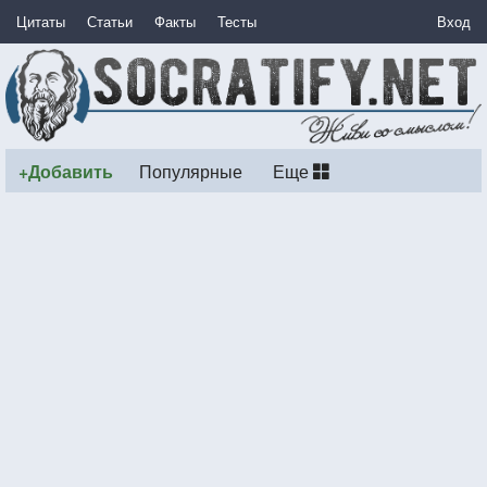
Цитаты
Статьи
Факты
Тесты
Вход
+Добавить
Популярные
Еще