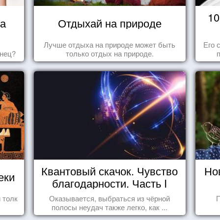
10
ца
Отдыхай на природе
Лучше отдыха на природе может быть
Его 
знец?
только отдых на природе.
Квантовый скачок. Чувство
Но
еки
благодарности. Часть I
 толк
Оказывается, выбраться из чёрной
П
полосы неудач также легко, как ...