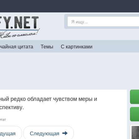
чайная цитата
Темы
С картинками
ьный редко обладает чувством меры и
спективу.
итат
дущая
Следующая