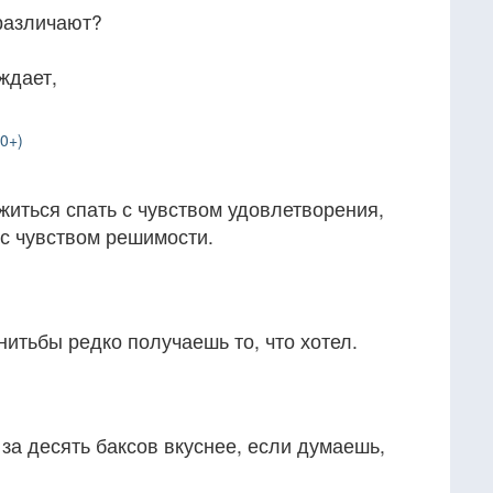
 различают?
ждает,
0+)
житься спать с чувством удовлетворения,
с чувством решимости.
итьбы редко получаешь то, что хотел.
 за десять баксов вкуснее, если думаешь,