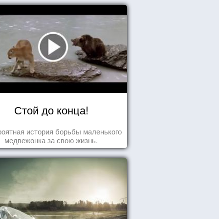
Стой до конца!
оятная история борьбы маленького
медвежонка за свою жизнь.