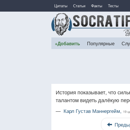
Цитаты
Статьи
Факты
Тесты
+Добавить
Популярные
Слу
История показывает, что сил
талантом видеть далёкую пер
—
Карл Густав Маннергейм,
19 ц
Преды