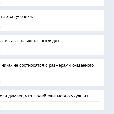
я
итаются ученики.
я
сивы, а только так выглядят.
я
 никак не соотносятся с размерами оказанного
я
сли думает, что людей ещё можно ухудшить.
я