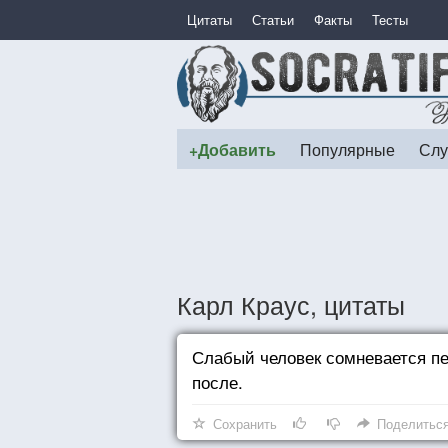
Цитаты
Статьи
Факты
Тесты
+Добавить
Популярные
Слу
Карл Краус, цитаты
Слабый человек сомневается пе
после.
Сохранить
Поделитьс