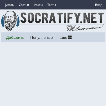
Цитаты
Статьи
Факты
Тесты
Вход
+Добавить
Популярные
Еще