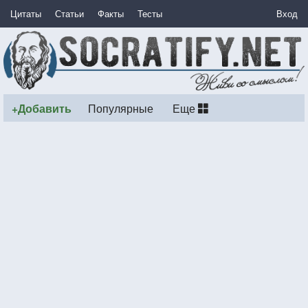
Цитаты
Статьи
Факты
Тесты
Вход
+Добавить
Популярные
Еще