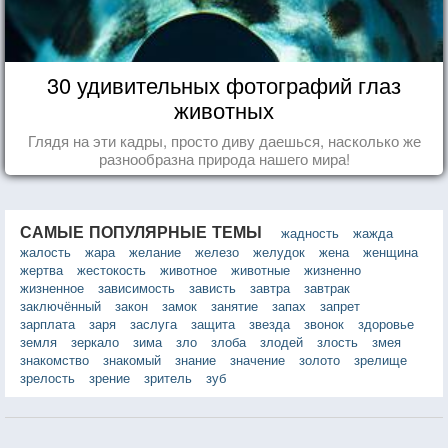
30 удивительных фотографий глаз
животных
Глядя на эти кадры, просто диву даешься, насколько же
разнообразна природа нашего мира!
САМЫЕ ПОПУЛЯРНЫЕ ТЕМЫ
жадность
жажда
жалость
жара
желание
железо
желудок
жена
женщина
жертва
жестокость
животное
животные
жизненно
жизненное
зависимость
зависть
завтра
завтрак
заключённый
закон
замок
занятие
запах
запрет
зарплата
заря
заслуга
защита
звезда
звонок
здоровье
земля
зеркало
зима
зло
злоба
злодей
злость
змея
знакомство
знакомый
знание
значение
золото
зрелище
зрелость
зрение
зритель
зуб