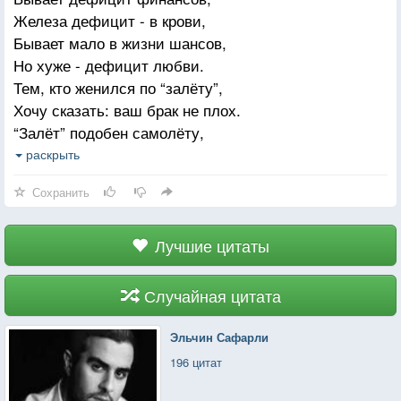
Железа дефицит - в крови,
Бывает мало в жизни шансов,
Но хуже - дефицит любви.
Тем, кто женился по “залёту”,
Хочу сказать: ваш брак не плох.
“Залёт” подобен самолёту,
В котором двигатель заглох.
раскрыть
Сохранить
Тем, кто женился по привычке,
Хочу открыть один секрет:
Ваш брак большой подобен спичке,
Лучшие цитаты
В которой, правда, серы нет.
И быт уютливо-угрюмый
Случайная цитата
Не разожжёт огня в крови.
Поверьте мне, что даже юмор
Эльчин Сафарли
Не лечит дефицит любви.
196 цитат
Тем, кто женился по расчёту,