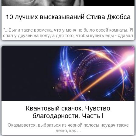
10 лучших высказываний Стива Джобса
"...Были такие времена, что у меня не было своей комнаты. Я
спал у друзей на полу, а для того, чтобы купить еды - сдавал
бутылки из под кока-колы"
Квантовый скачок. Чувство
благодарности. Часть I
Оказывается, выбраться из чёрной полосы неудач также
легко, как ...