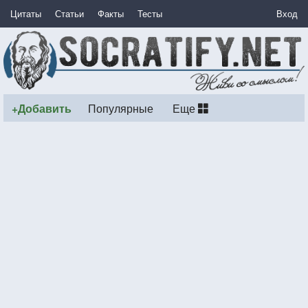
Цитаты
Статьи
Факты
Тесты
Вход
+Добавить
Популярные
Еще