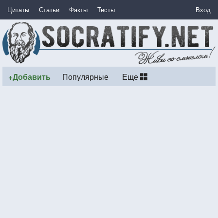
Цитаты
Статьи
Факты
Тесты
Вход
+Добавить
Популярные
Еще