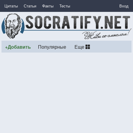
Цитаты
Статьи
Факты
Тесты
Вход
+Добавить
Популярные
Еще