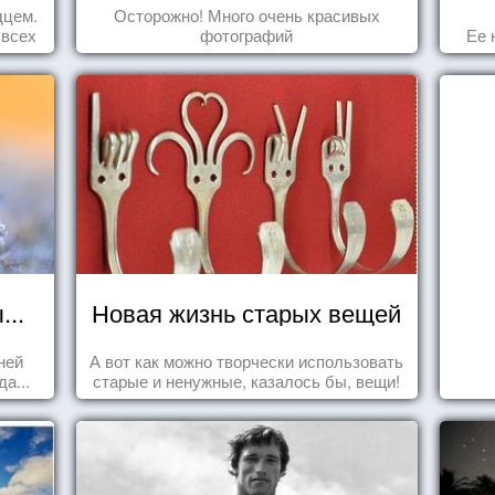
увидеть пока вы живы
дцем.
Осторожно! Много очень красивых
 всех
фотографий
Ее 
..
Новая жизнь старых вещей
ней
А вот как можно творчески использовать
а...
старые и ненужные, казалось бы, вещи!