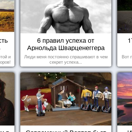
сть
6 правил успеха от
1
ь
Арнольда Шварценеггера
той и
Люди меня постоянно спрашивают в чем
Вот 
оров!
секрет успеха...