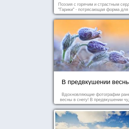
Читайте, получайте
Поэзия с горячим и страстным сер
удовольствие!
"Гарики" - потрясающая форма для
случаев жизни.
В предвкушении весны.
Вдохновляющие фотографии ран
весны в снегу! В предвкушении чуд