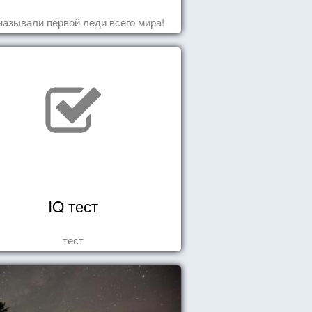
называли первой леди всего мира!
IQ тест
тест