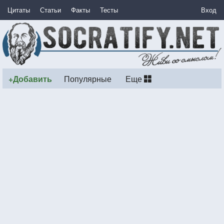
Цитаты
Статьи
Факты
Тесты
Вход
+Добавить
Популярные
Еще