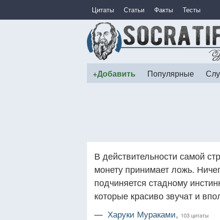
Цитаты
Статьи
Факты
Тесты
+Добавить
Популярные
Слу
В действительности самой стр
монету принимает ложь. Ничег
подчиняется стадному инстинк
которые красиво звучат и вп
—
Харуки Мураками,
103 цитаты