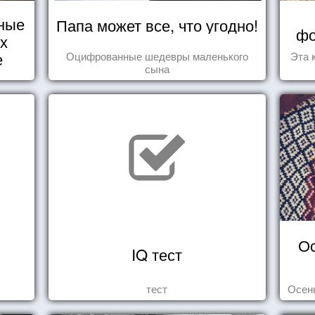
ные
Папа может все, что угодно!
фо
их
е
Оцифрованные шедевры маленького
Эта 
сына
Ос
IQ тест
тест
Осень