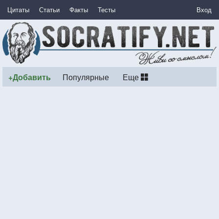
Цитаты
Статьи
Факты
Тесты
Вход
+Добавить
Популярные
Еще