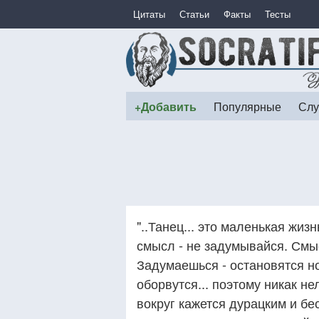
Цитаты
Статьи
Факты
Тесты
+Добавить
Популярные
Слу
"..Танец... это маленькая жиз
смысл - не задумывайся. Смыс
Задумаешься - остановятся ног
оборвутся... поэтому никак не
вокруг кажется дурацким и б