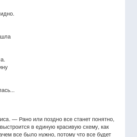
видно.
ошла
а.
ину
ась...
исa. — Рано или поздно все станет понятно,
и выстроится в единую красивую схему, как
ачем все было нужно, потому что все будет