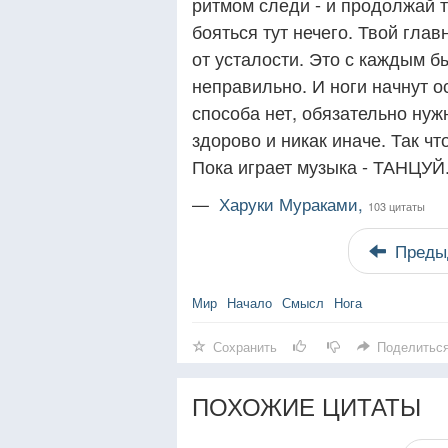
ритмом следи - и продолжай т
бояться тут нечего. Твой глав
от усталости. Это с каждым бы
неправильно. И ноги начнут о
способа нет, обязательно нуж
здорово и никак иначе. Так что
Пока играет музыка - ТАНЦУЙ.
—
Харуки Мураками,
103 цитаты
Преды
Мир
Начало
Смысл
Нога
Сохранить
Поделитьс
ПОХОЖИЕ ЦИТАТЫ