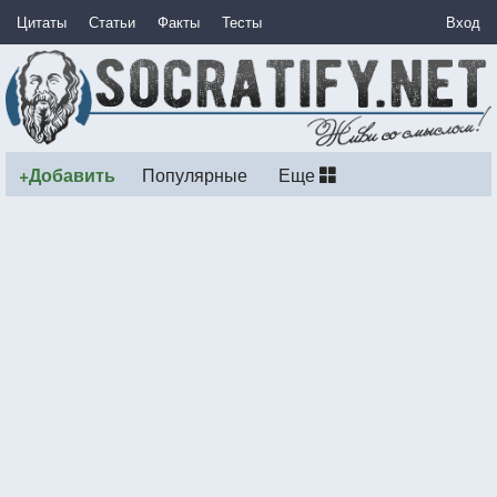
Цитаты
Статьи
Факты
Тесты
Вход
+Добавить
Популярные
Еще