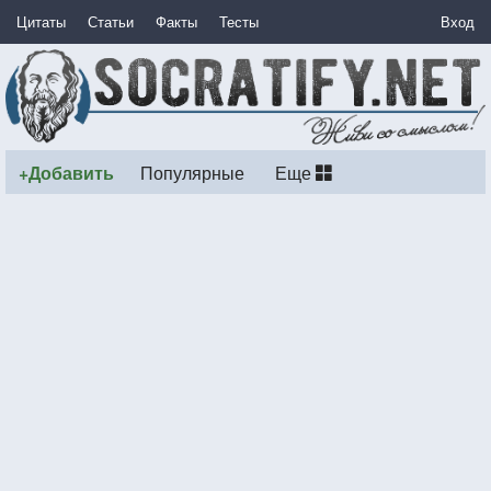
Цитаты
Статьи
Факты
Тесты
Вход
+Добавить
Популярные
Еще