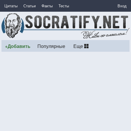
Цитаты
Статьи
Факты
Тесты
Вход
+Добавить
Популярные
Еще