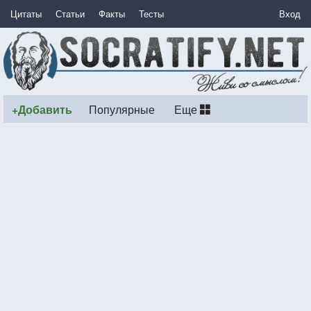
Цитаты
Статьи
Факты
Тесты
Вход
+Добавить
Популярные
Еще