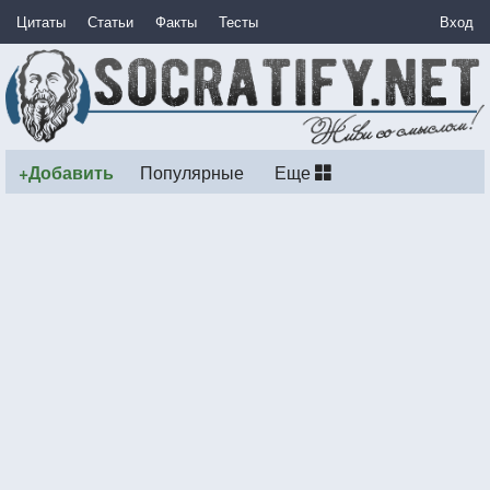
Цитаты
Статьи
Факты
Тесты
Вход
+Добавить
Популярные
Еще