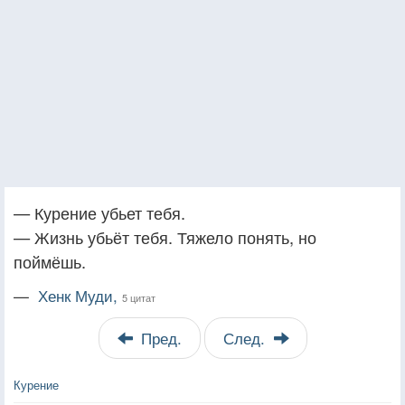
— Курение убьет тебя.
— Жизнь убьёт тебя. Тяжело понять, но
поймёшь.
—
Хенк Муди,
5 цитат
Пред.
След.
Курение