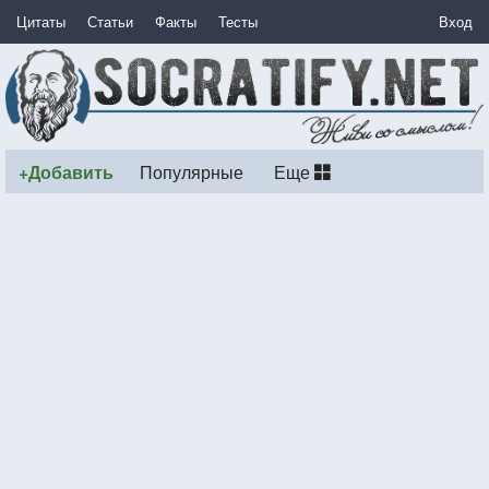
Цитаты
Статьи
Факты
Тесты
Вход
+Добавить
Популярные
Еще