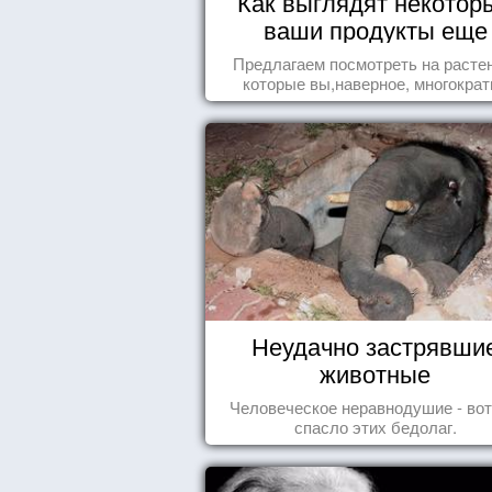
Как выглядят некотор
ваши продукты еще
живыми?
Предлагаем посмотреть на расте
которые вы,наверное, многократ
видели , но никогда не представл
себе, что употребляете их в пищ
Неудачно застрявши
животные
Человеческое неравнодушие - вот
спасло этих бедолаг.