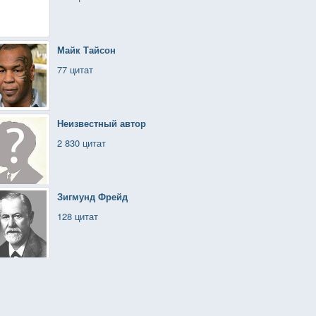
Майк Тайсон
77 цитат
Неизвестный автор
2 830 цитат
Зигмунд Фрейд
128 цитат