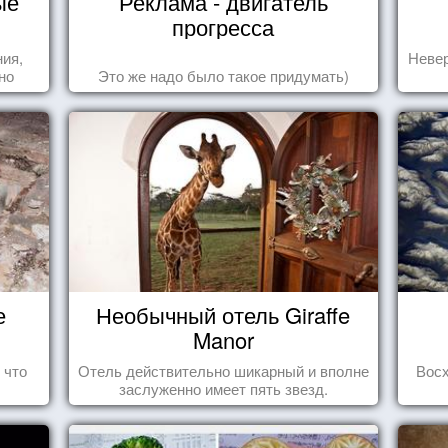
ые
Реклама - двигатель
прогресса
ния,
Невер
но
Это же надо было такое придумать)
яли
у.
е
Необычный отель Giraffe
Manor
 что
Отель действительно шикарный и вполне
Вос
заслуженно имеет пять звезд.