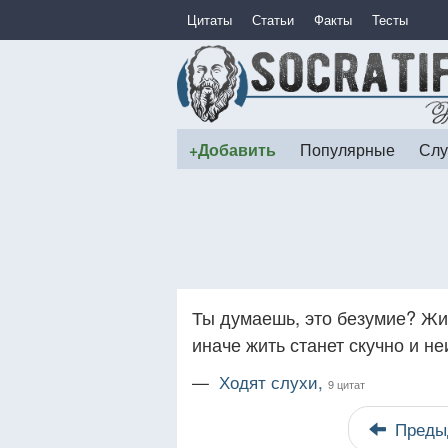
Цитаты
Статьи
Факты
Тесты
+Добавить
Популярные
Слу
Ты думаешь, это безумие? Ж
иначе жить станет скучно и не
—
Ходят слухи,
9 цитат
Преды