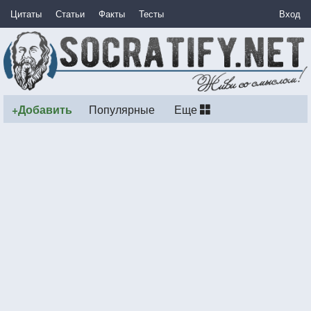
Цитаты
Статьи
Факты
Тесты
Вход
+Добавить
Популярные
Еще