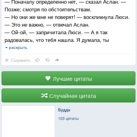
— Поначалу определенно нет, — сказал Аслан. —
Позже; смотря по обстоятельствам.
— Но они же мне не поверят! — воскликнула Люси.
— Это не важно, — отвечал Аслан.
— Ой-ой, — запричитала Люси. — А я так
радовалась, что тебя нашла. Я думала, ты
позволишь мне остаться. Думала, ты зарычишь,
раскрыть
и все враги ужаснутся — как раньше. А теперь всё
Сохранить
так страшно.
— Тебе трудно понять, малютка, — сказал Аслан, —
но ничто никогда не происходит так, как уже было.
Лучшие цитаты
Случайная цитата
Будда
103 цитаты