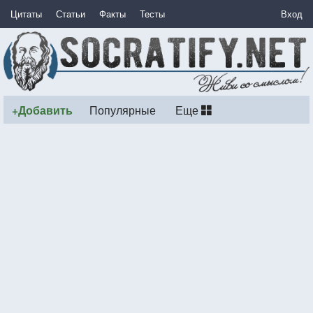
Цитаты
Статьи
Факты
Тесты
Вход
+Добавить
Популярные
Еще