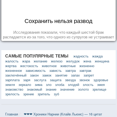
Сохранить нельзя развод
Исследования показали, что каждый шестой брак
распадается из-за того, что одного из супругов не устраивает
та роль, которая выпала ему в семье.
САМЫЕ ПОПУЛЯРНЫЕ ТЕМЫ
жадность
жажда
жалость
жара
желание
железо
желудок
жена
женщина
жертва
жестокость
животное
животные
жизненно
жизненное
зависимость
зависть
завтра
завтрак
заключённый
закон
замок
занятие
запах
запрет
зарплата
заря
заслуга
защита
звезда
звонок
здоровье
земля
зеркало
зима
зло
злоба
злодей
злость
змея
знакомство
знакомый
знание
значение
золото
зрелище
зрелость
зрение
зритель
зуб
Главная
❤❤❤ Хроники Нарнии (Клайв Льюис) — 16 цитат