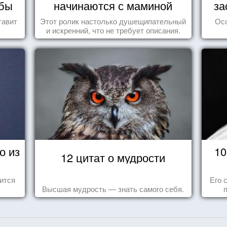
мбы
начинаются с маминой
за
колыбели
тавит
Этот ролик настолько душещипательный
Ос
и искренний, что не требует описания.
о из
10
12 цитат о мудрости
ится
Его 
Высшая мудрость — знать самого себя.