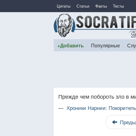
Цитаты
Статьи
Факты
Тесты
+Добавить
Популярные
Слу
Прежде чем побороть зло в ми
—
Хроники Нарнии: Покоритель
Преды