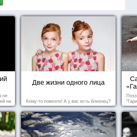
ий
Са
Две жизни одного лица
«Га
я не
Поэз
ей на
Кому-то повезло! А у вас есть близнец?
"Гар
ы -
ы"