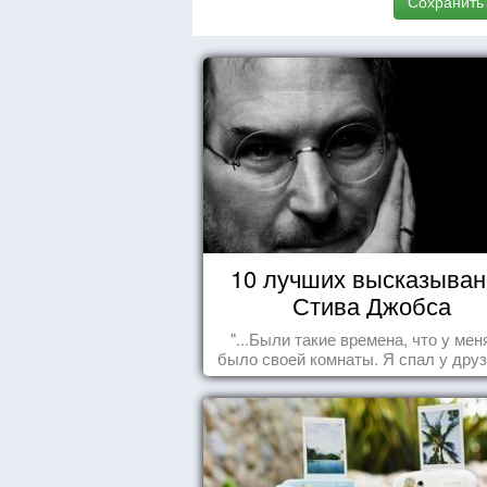
Сохранить
10 лучших высказыван
Стива Джобса
"...Были такие времена, что у мен
было своей комнаты. Я спал у друз
полу, а для того, чтобы купить ед
сдавал бутылки из под кока-кол