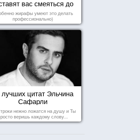
ставят вас смеяться до
упаду!
обенно жирафы умеют это делать
профессионально)
 лучших цитат Эльчина
Сафарли
строки нежно ложатся на душу и Ты
просто веришь каждому слову...