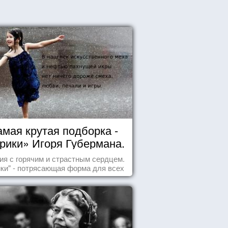
мая крутая подборка -
рики» Игоря Губермана.
Читайте, получайте
ия с горячим и страстным сердцем.
удовольствие!
ики" - потрясающая форма для всех
случаев жизни.