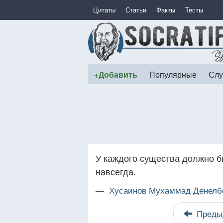
Цитаты
Статьи
Факты
Тесты
+Добавить
Популярные
Слу
У каждого существа должно бы
навсегда.
—
Хусаинов Мухаммад Денелб
Преды