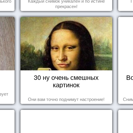
ького
Каждый снимок уникален и по истине
П
прекрасен!
30 ну очень смешных
В
картинок
зует
Они вам точно поднимут настроение!
Сним