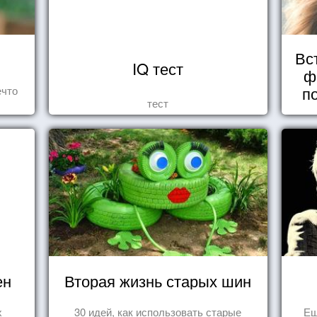
Вс
IQ тест
ф
п
ечто
тест
ен
Вторая жизнь старых шин
х
30 идей, как использовать старые
Ещ