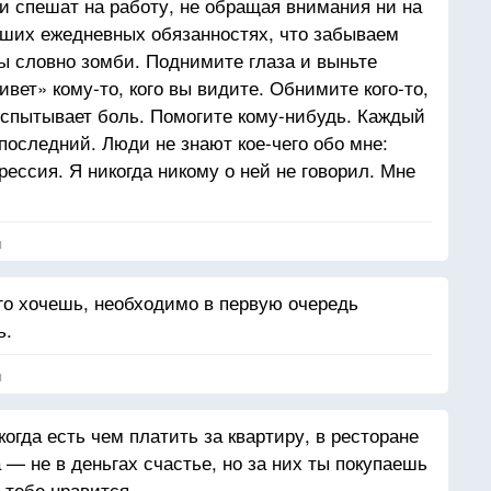
 спешат на работу, не обращая внимания ни на
наших ежедневных обязанностях, что забываем
ы словно зомби. Поднимите глаза и выньте
вет» кому-то, кого вы видите. Обнимите кого-то,
 испытывает боль. Помогите кому-нибудь. Каждый
 последний. Люди не знают кое-чего обо мне:
рессия. Я никогда никому о ней не говорил. Мне
способ ее побороть. Человек, который не давал
 САМ. Каждый день драгоценен, и давайте
я
рантий, что завтра наступит, так что живите
его хочешь, необходимо в первую очередь
ь.
я
когда есть чем платить за квартиру, в ресторане
а — не в деньгах счастье, но за них ты покупаешь
 тебе нравится.