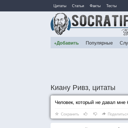
Цитаты
Статьи
Факты
Тесты
+Добавить
Популярные
Слу
Киану Ривз, цитаты
Человек, который не давал мне
Сохранить
Поделитьс