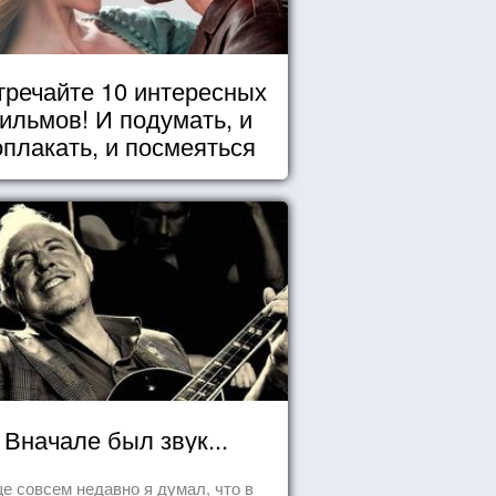
тречайте 10 интересных
ильмов! И подумать, и
оплакать, и посмеяться
Вначале был звук...
е совсем недавно я думал, что в