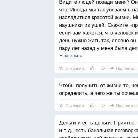
Видите людей позади меня? Они
что. Иногда мы так увязаем в 
насладиться красотой жизни. М
наушники из ушей. Скажите «при
если вам кажется, что человек
день нужно жить так, словно он
пару лет назад у меня была деп
нужно было найти собственный 
раскрыть
мне быть счастливым, — был Я
Сохранить
Поделитьс
относиться к ним так же. Нет га
сегодня!
Чтобы получить от жизни то, ч
определить, а чего же ты хочеш
Сохранить
Поделитьс
Деньги и есть деньги. Приятно, 
и т.д., есть банальная поговорк
свободу жить той жизнью, какая