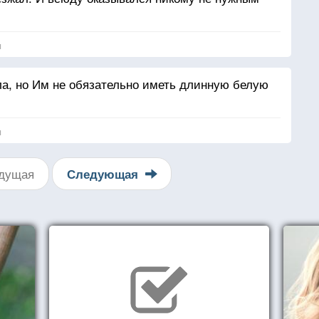
я
ола, но Им не обязательно иметь длинную белую
я
дущая
Следующая