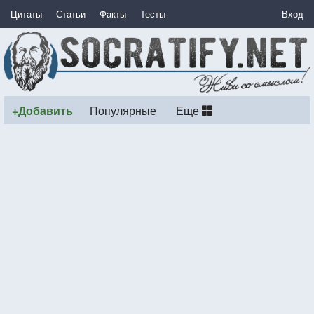
Цитаты
Статьи
Факты
Тесты
Вход
+Добавить
Популярные
Еще