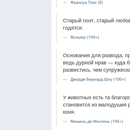
Франсуа Гизо (6)
Старый поэт, старый любов
годятся.
Вольтер (100+)
Основания для развода, п
ведь дурной нрав — куда б
развестись, чем супружеск
Джордж Бернард Шоу (100+)
У животных есть та благор
становится из малодушия р
коня.
Мишель де Монтень (100+)