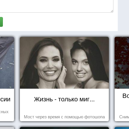
В
сии
Жизнь - только миг...
сных
Мост через время с помощью фотошопа
Сним