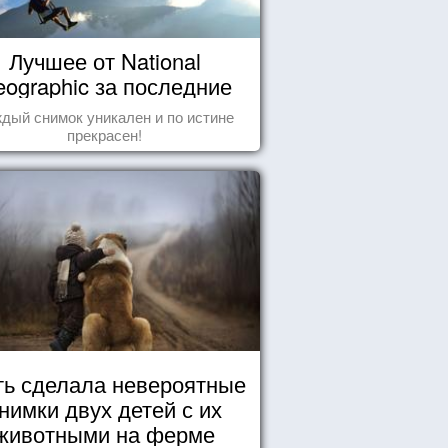
Лучшее от National
ographic за последние
пару лет
дый снимок уникален и по истине
прекрасен!
ь сделала невероятные
нимки двух детей с их
животными на ферме