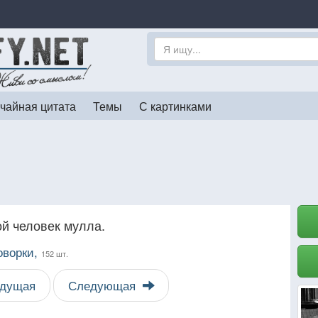
чайная цитата
Темы
С картинками
ой человек мулла.
оворки,
152 шт.
дущая
Следующая