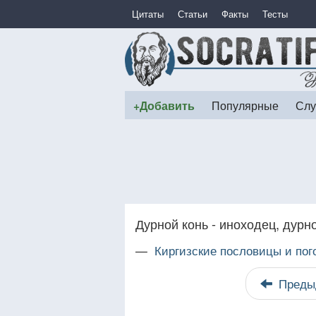
Цитаты
Статьи
Факты
Тесты
+Добавить
Популярные
Слу
Дурной конь - иноходец, дурн
—
Киргизские пословицы и пог
Преды