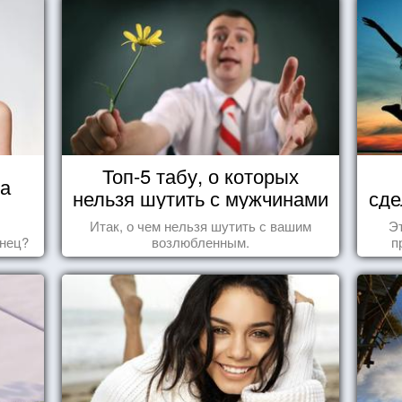
Топ-5 табу, о которых
ца
нельзя шутить с мужчинами
сде
Итак, о чем нельзя шутить с вашим
Эт
знец?
возлюбленным.
п