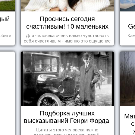
дый
Проснись сегодня
счастливым! 10 маленьких
Ge
радостей настоящего
юбите
Для человека очень важно чувствовать
Каж
Счастья
себя счастливым - именно это ощущение
дарит позитивные эмоции и превращает
каждый день в маленький праздник.
Подборка лучших
Мат
высказываний Генри Форда!
с
Цитаты этого человека нужно
перечитывать и перечитывать!!!