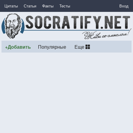
Цитаты
Статьи
Факты
Тесты
Вход
+Добавить
Популярные
Еще