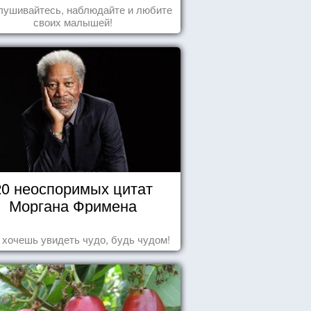
лушивайтесь, наблюдайте и любите
своих малышей!
20 неоспоримых цитат
Моргана Фримена
 хочешь увидеть чудо, будь чудом!