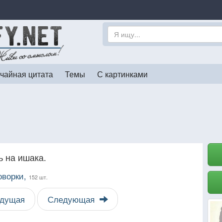
чайная цитата
Темы
С картинками
ь на ишака.
оворки,
152 шт.
дущая
Следующая