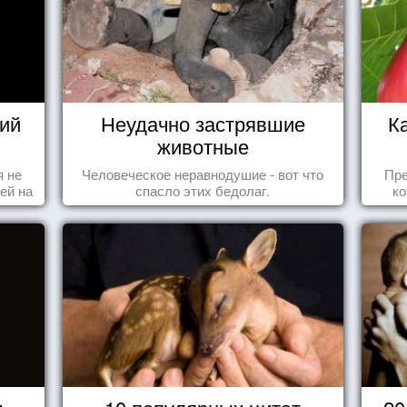
ий
Неудачно застрявшие
К
животные
я не
Человеческое неравнодушие - вот что
Пре
ей на
спасло этих бедолаг.
ко
ы -
вид
ы"
се