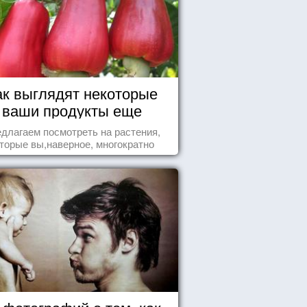
ак выглядят некоторые
ваши продукты еще
живыми?
длагаем посмотреть на растения,
торые вы,наверное, многократно
ели , но никогда не представляли
бе, что употребляете их в пищу.