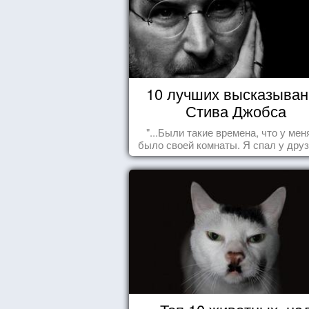
10 лучших высказыван
Стива Джобса
"...Были такие времена, что у мен
было своей комнаты. Я спал у друз
полу, а для того, чтобы купить ед
сдавал бутылки из под кока-кол