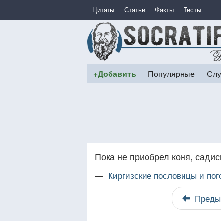
Цитаты
Статьи
Факты
Тесты
+Добавить
Популярные
Слу
Пока не приобрел коня, садис
—
Киргизские пословицы и пог
Преды