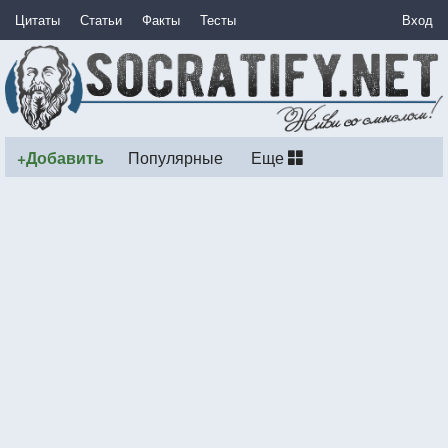
Цитаты
Статьи
Факты
Тесты
Вход
+Добавить
Популярные
Еще