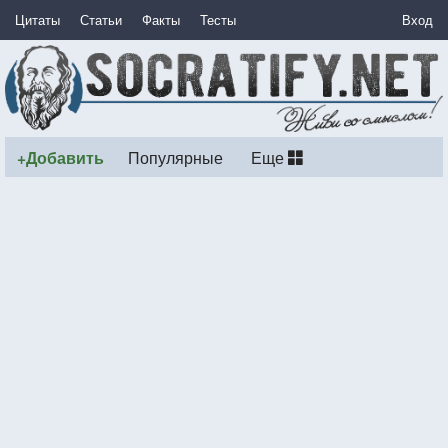
Цитаты
Статьи
Факты
Тесты
Вход
+Добавить
Популярные
Еще