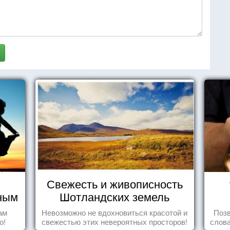
Свежесть и живописность
чным
Шотландских земель
ам
Невозможно не вдохновиться красотой и
Позв
о!
свежестью этих невероятных просторов!
слова